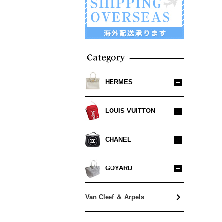
HERMES
バーキン 25
LOUIS VUITTON
バーキン 30
バッグ
CHANEL
バーキン 35
財布
バッグ
ケリー
GOYARD
カードケース・キーリング
財布
ボリード
サンルイ・その他バッグ
アクセサリー
Van Cleef ＆ Arpels
カードケース・キーケース
ガーデンパーティTPM
財布・小物・その他
スカーフ・マフラー・帽子