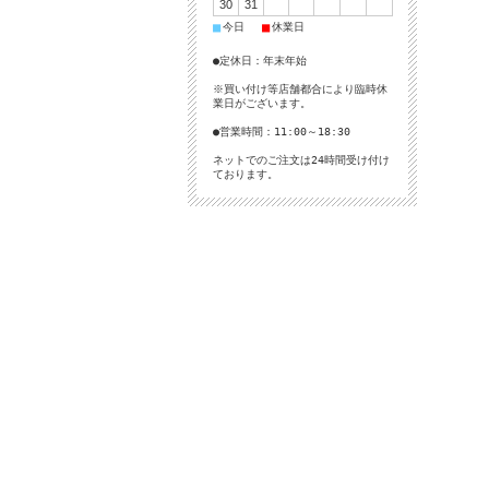
30
31
■
■
今日
休業日
●定休日：年末年始
※買い付け等店舗都合により臨時休
業日がございます。
●営業時間：11:00～18:30
ネットでのご注文は24時間受け付け
ております。