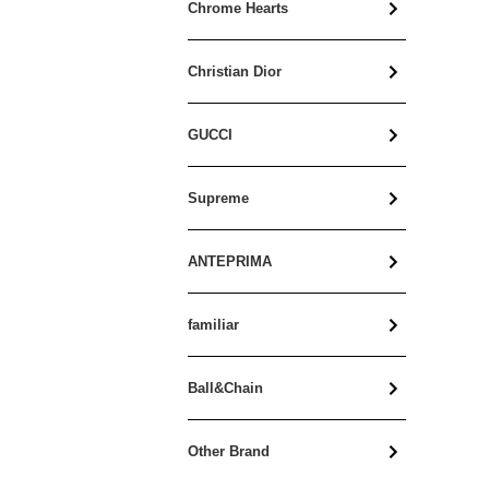
アクセサリー
ガーデンパーティPM
Chrome Hearts
洋服・その他
スカーフ・マフラー・帽子
ピコタンPM
iPhoneケース
Christian Dior
洋服・その他
ピコタンMM
iPhoneケース
GUCCI
その他バッグ
財布ベアンスフレ・ベアン
Supreme
財布ドゴン
ANTEPRIMA
財布シルクイン・その他
キーケースカードケース
familiar
スカーフ・ストール
Ball&Chain
バッグアクセサリー
アクセサリー
Other Brand
テーブルウェア・ホーム