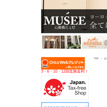
TOP
お
3・6・10・12回迄無金利！