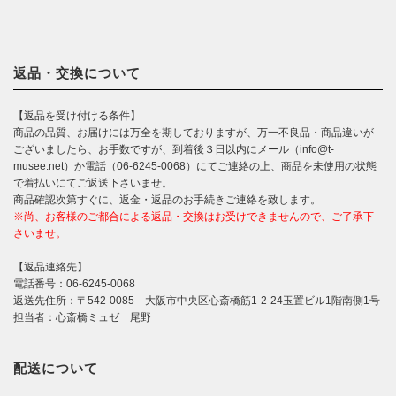
返品・交換について
【返品を受け付ける条件】
商品の品質、お届けには万全を期しておりますが、万一不良品・商品違いが
ございましたら、お手数ですが、到着後３日以内にメール（info@t-
musee.net）か電話（06-6245-0068）にてご連絡の上、商品を未使用の状態
で着払いにてご返送下さいませ。
商品確認次第すぐに、返金・返品のお手続きご連絡を致します。
※尚、お客様のご都合による返品・交換はお受けできませんので、ご了承下
さいませ。
【返品連絡先】
電話番号：06-6245-0068
返送先住所：〒542-0085 大阪市中央区心斎橋筋1-2-24玉置ビル1階南側1号
担当者：心斎橋ミュゼ 尾野
配送について