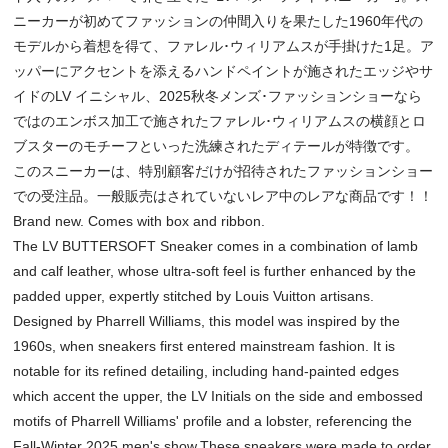
ニーカーが初めてファッションの仲間入りを果たした1960年代の
モデルから着想を得て、ファレル･ウィリアムスが手掛けた1足。ア
ッパーにアクセントを添えるハンドペイントが施されたエッジやサ
イドのLV イニシャル、2025秋冬メンズ･ファッションショーなら
ではのエンボス加工で施されたファレル･ウィリアムスの横顔とロ
ブスターのモチーフといった洗練されたディテールが特徴です。
このスニーカーは、特別顧客だけが招待されたファッションショー
での受注品。一般販売はされていないレア中のレアな商品です！！
Brand new. Comes with box and ribbon.
The LV BUTTERSOFT Sneaker comes in a combination of lamb
and calf leather, whose ultra-soft feel is further enhanced by the
padded upper, expertly stitched by Louis Vuitton artisans.
Designed by Pharrell Williams, this model was inspired by the
1960s, when sneakers first entered mainstream fashion. It is
notable for its refined detailing, including hand-painted edges
which accent the upper, the LV Initials on the side and embossed
motifs of Pharrell Williams' profile and a lobster, referencing the
Fall-Winter 2025 men's show.These sneakers were made to order