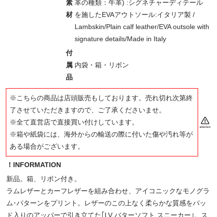
素
革の種類：牛革) :シグネチャーディテール
材
を施したEVAアウトソール:イタリア製 /
Lambskin/Plain calf leather/EVA outsole with
signature details/Made in Italy
付
属
内袋・箱・リボン
品
※こちらの商品は店頭販売もしております。売れ切れ次第終
了させていただきますので、ご了承くださいませ。
※全て直営店で直接買い付けしています。
※箱や紙袋には、海外からの輸送の際に付いた傷や汚れ等が
ある場合がございます。
！INFORMATION
新品。箱、リボン付き。
ラムレザーとカーフレザーを組み合わせ、アイコニックなモノグラ
ム･パターンをプリント。レザーのこの上なく柔らかな質感をパッ
ド入りのアッパーで引き立てた｢LV バターソフト スニーカー｣。ス