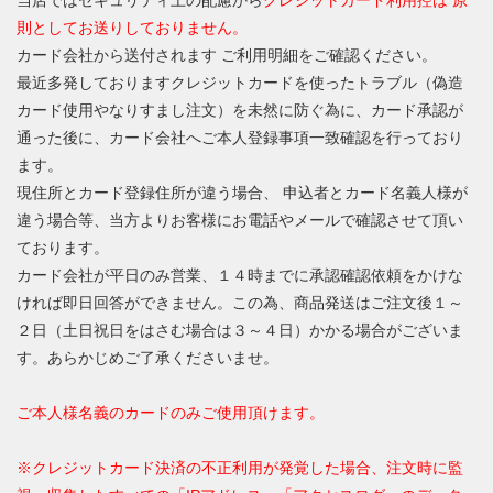
当店ではセキュリティ上の配慮から
クレジットカード利用控は 原
則としてお送りしておりません。
カード会社から送付されます ご利用明細をご確認ください。
最近多発しておりますクレジットカードを使ったトラブル（偽造
カード使用やなりすまし注文）を未然に防ぐ為に、カード承認が
通った後に、カード会社へご本人登録事項一致確認を行っており
ます。
現住所とカード登録住所が違う場合、 申込者とカード名義人様が
違う場合等、当方よりお客様にお電話やメールで確認させて頂い
ております。
カード会社が平日のみ営業、１４時までに承認確認依頼をかけな
ければ即日回答ができません。この為、商品発送はご注文後１～
２日（土日祝日をはさむ場合は３～４日）かかる場合がございま
す。あらかじめご了承くださいませ。
ご本人様名義のカードのみご使用頂けます。
※クレジットカード決済の不正利用が発覚した場合、注文時に監