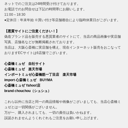
ネットでのご注文は24時間受け付けております。
お電話でのお問合せは下記の時間帯にお願いします。
11:00～18:30
●定休日：年末年始 ※買い付け等店舗都合により臨時休業日がございます。
【悪質サイトにご注意ください！】
偽造ブランド品を販売する悪質業者のサイトにて、当店の商品画像や実店舗
写真、店舗名などが無断掲載されております。
当店は、大阪心斎橋に実店舗を構え、現在インターネット販売をおこなって
おりますECサイトは6店舗でございます。
心斎橋ミュゼ 自社サイト
心斎橋ミュゼ 楽天市場
インポートミュゼ心斎橋筋一丁目店 楽天市場
import 心斎橋ミュゼ BUYMA
心斎橋ミュゼ Yahoo!店
brand chouchou（シュシュ）
これら以外に当店と同一の商品情報や画像がございましても、当店心斎橋ミ
ュゼとは一切関係がございません。
万が一、購入されましても、一切の責任は負いかねます。
誤認されませんようくれぐれもご注意をお願い申し上げます。