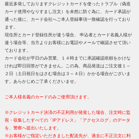
最近多発しておりますクレジットカードを使ったトラブル（偽造
カード使用やなりすまし注文）を未然に防ぐ為に、カード承認が
通った後に、カード会社へご本人登録事項一致確認を行っており
ます。
現住所とカード登録住所が違う場合、 申込者とカード名義人様が
違う場合等、当方よりお客様にお電話やメールで確認させて頂い
ております。
カード会社が平日のみ営業、１４時までに承認確認依頼をかけな
ければ即日回答ができません。この為、商品発送はご注文後１～
２日（土日祝日をはさむ場合は３～４日）かかる場合がございま
す。あらかじめご了承くださいませ。
ご本人様名義のカードのみご使用頂けます。
※クレジットカード決済の不正利用が発覚した場合、注文時に監
視・収集したすべての「IPアドレス」「アクセスログ」のデータ
を、警察へ提出いたします。
※お客様がご指定いただきました配送先が、過去に不正注文に利