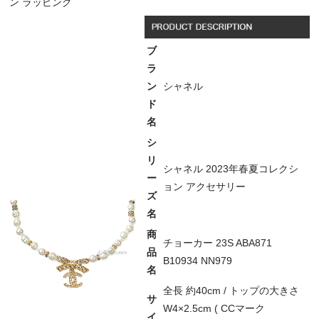
ン ラッピング
ブ
ラ
ン
シャネル
ド
名
シ
リ
シャネル 2023年春夏コレクシ
ー
ョン アクセサリー
ズ
名
商
チョーカー 23S ABA871
品
B10934 NN979
名
全長 約40cm / トップの大きさ
サ
W4×2.5cm ( CCマーク
イ