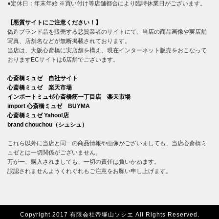
●定休日：年末年始 ※買い付け等店舗都合により臨時休業日がございます。
【悪質サイトにご注意ください！】
偽造ブランド品を販売する悪質業者のサイトにて、当店の商品画像や実店舗
写真、店舗名などが無断掲載されております。
当店は、大阪心斎橋に実店舗を構え、現在インターネット販売をおこなって
おりますECサイトは6店舗でございます。
心斎橋ミュゼ 自社サイト
心斎橋ミュゼ 楽天市場
インポートミュゼ心斎橋筋一丁目店 楽天市場
import 心斎橋ミュゼ BUYMA
心斎橋ミュゼ Yahoo!店
brand chouchou（シュシュ）
これら以外に当店と同一の商品情報や画像がございましても、当店心斎橋ミ
ュゼとは一切関係がございません。
万が一、購入されましても、一切の責任は負いかねます。
誤認されませんようくれぐれもご注意をお願い申し上げます。
Copyright 2017 有限会社帝塚山ソシエ All Rights Reserved.