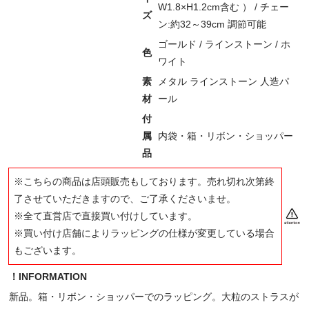
W1.8×H1.2cm含む ） / チェー
ズ
ン:約32～39cm 調節可能
ゴールド / ラインストーン / ホ
色
ワイト
素
メタル ラインストーン 人造パ
材
ール
付
属
内袋・箱・リボン・ショッパー
品
※こちらの商品は店頭販売もしております。売れ切れ次第終
了させていただきますので、ご了承くださいませ。
※全て直営店で直接買い付けしています。
※買い付け店舗によりラッピングの仕様が変更している場合
もございます。
！INFORMATION
新品。箱・リボン・ショッパーでのラッピング。大粒のストラスが