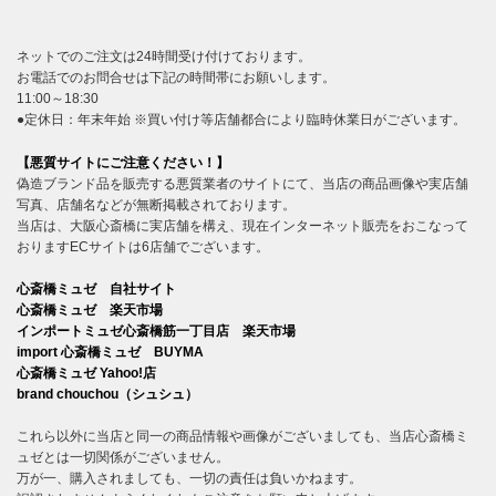
ネットでのご注文は24時間受け付けております。
お電話でのお問合せは下記の時間帯にお願いします。
11:00～18:30
●定休日：年末年始 ※買い付け等店舗都合により臨時休業日がございます。
【悪質サイトにご注意ください！】
偽造ブランド品を販売する悪質業者のサイトにて、当店の商品画像や実店舗
写真、店舗名などが無断掲載されております。
当店は、大阪心斎橋に実店舗を構え、現在インターネット販売をおこなって
おりますECサイトは6店舗でございます。
心斎橋ミュゼ 自社サイト
心斎橋ミュゼ 楽天市場
インポートミュゼ心斎橋筋一丁目店 楽天市場
import 心斎橋ミュゼ BUYMA
心斎橋ミュゼ Yahoo!店
brand chouchou（シュシュ）
これら以外に当店と同一の商品情報や画像がございましても、当店心斎橋ミ
ュゼとは一切関係がございません。
万が一、購入されましても、一切の責任は負いかねます。