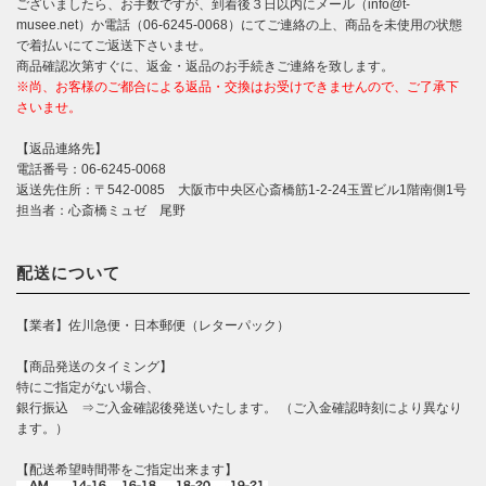
ございましたら、お手数ですが、到着後３日以内にメール（info@t-
musee.net）か電話（06-6245-0068）にてご連絡の上、商品を未使用の状態
で着払いにてご返送下さいませ。
商品確認次第すぐに、返金・返品のお手続きご連絡を致します。
※尚、お客様のご都合による返品・交換はお受けできませんので、ご了承下
さいませ。
【返品連絡先】
電話番号：06-6245-0068
返送先住所：〒542-0085 大阪市中央区心斎橋筋1-2-24玉置ビル1階南側1号
担当者：心斎橋ミュゼ 尾野
配送について
【業者】佐川急便・日本郵便（レターパック）
【商品発送のタイミング】
特にご指定がない場合、
銀行振込 ⇒ご入金確認後発送いたします。 （ご入金確認時刻により異なり
ます。）
【配送希望時間帯をご指定出来ます】