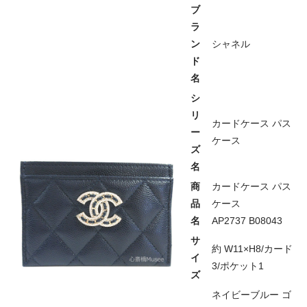
ブ
ラ
ン
シャネル
ド
名
シ
リ
カードケース パス
ー
ケース
ズ
名
商
カードケース パス
品
ケース
名
AP2737 B08043
サ
約 W11×H8/カード
イ
3/ポケット1
ズ
ネイビーブルー ゴ