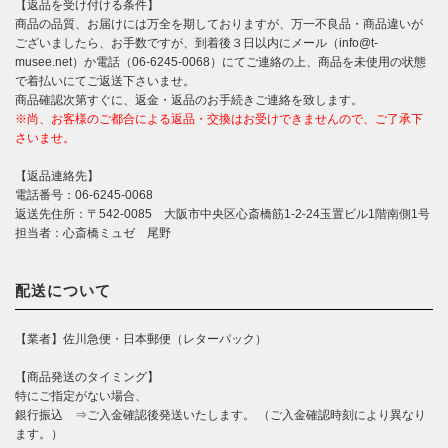
【返品を受け付ける条件】
商品の品質、お届けには万全を期しておりますが、万一不良品・商品違いが
ございましたら、お手数ですが、到着後３日以内にメール（info@t-
musee.net）か電話（06-6245-0068）にてご連絡の上、商品を未使用の状態
で着払いにてご返送下さいませ。
商品確認次第すぐに、返金・返品のお手続きご連絡を致します。
※尚、お客様のご都合による返品・交換はお受けできませんので、ご了承下
さいませ。
【返品連絡先】
電話番号：06-6245-0068
返送先住所：〒542-0085 大阪市中央区心斎橋筋1-2-24玉置ビル1階南側1号
担当者：心斎橋ミュゼ 尾野
配送について
【業者】佐川急便・日本郵便（レターパック）
【商品発送のタイミング】
特にご指定がない場合、
銀行振込 ⇒ご入金確認後発送いたします。 （ご入金確認時刻により異なり
ます。）