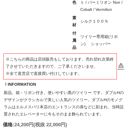
色
ト / バーミリオン Noir /
Cobalt / Vermilion
素
シルク１００％
材
付
ツイリー専用箱(リボ
属
ン) ショッパー
品
※こちらの商品は店頭販売もしております。売れ切れ次第終
了させていただきますので、ご了承くださいませ。
※全て直営店で直接買い付けしています。
！INFORMATION
新品。箱・リボン付き。使いやすい黒のツイリー です。ダブルHの
デザインがクラシカルで美しい人気のツイリー。ダブルHのモノグ
ラムはエルメスパリ本店のエントランスの扉などに刻まれ、当時設
置されたエレベーターに今もそのまま飾られています。
価格:
24,200円
(税抜 22,000円)