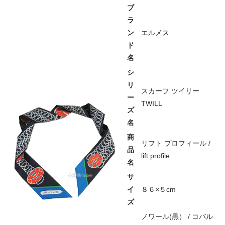
ブ
ラ
ン
エルメス
ド
名
シ
リ
スカーフ ツイリー
ー
TWILL
ズ
名
商
リフト プロフィール /
品
lift profile
名
サ
イ
８６×５cm
ズ
ノワール(黒） / コバル