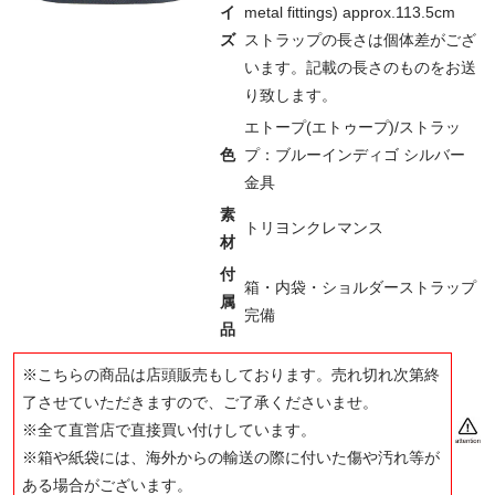
イ
metal fittings) approx.113.5cm
ズ
ストラップの長さは個体差がござ
います。記載の長さのものをお送
り致します。
エトープ(エトゥープ)/ストラッ
色
プ：ブルーインディゴ シルバー
金具
素
トリヨンクレマンス
材
付
箱・内袋・ショルダーストラップ
属
完備
品
※こちらの商品は店頭販売もしております。売れ切れ次第終
了させていただきますので、ご了承くださいませ。
※全て直営店で直接買い付けしています。
※箱や紙袋には、海外からの輸送の際に付いた傷や汚れ等が
ある場合がございます。