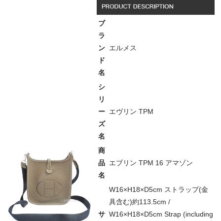
ブ
ラ
ン
エルメス
ド
名
シ
リ
ー
エヴリン TPM
ズ
名
商
品
エブリン TPM 16 アマゾン
名
W16×H18×D5cm ストラップ(金
具含む)約113.5cm /
サ
W16×H18×D5cm Strap (including