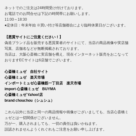
ネットでのご注文は24時間受け付けております。
お電話でのお問合せは下記の時間帯にお願いします。
11:00～18:30
●定休日：年末年始 ※買い付け等店舗都合により臨時休業日がございます。
【悪質サイトにご注意ください！】
偽造ブランド品を販売する悪質業者のサイトにて、当店の商品画像や実店舗
写真、店舗名などが無断掲載されております。
当店は、大阪心斎橋に実店舗を構え、現在インターネット販売をおこなって
おりますECサイトは6店舗でございます。
心斎橋ミュゼ 自社サイト
心斎橋ミュゼ 楽天市場
インポートミュゼ心斎橋筋一丁目店 楽天市場
import 心斎橋ミュゼ BUYMA
心斎橋ミュゼ Yahoo!店
brand chouchou（シュシュ）
これら以外に当店と同一の商品情報や画像がございましても、当店心斎橋ミ
ュゼとは一切関係がございません。
万が一、購入されましても、一切の責任は負いかねます。
誤認されませんようくれぐれもご注意をお願い申し上げます。